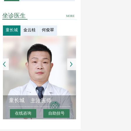
坐诊医生
MORE
童长城
金云桂
何俊翠
童长城
主治医师
在线咨询
自助挂号