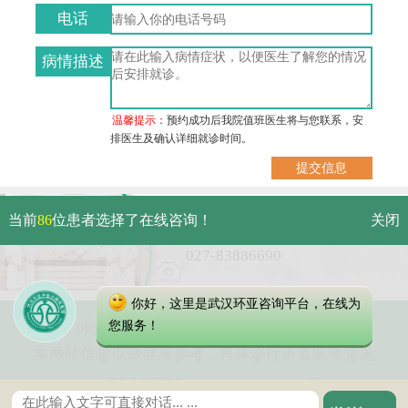
电话
病情描述
温馨提示：
预约成功后我院值班医生将与您联系，安
排医生及确认详细就诊时间。
武汉市硚口区解放大道479号
当前
86
位患者选择了在线咨询！
关闭
免费电话：
027-83886690
你好，这里是武汉环亚咨询平台，在线为
Copyright 2023 武汉环亚中医白癜风医院
您服务！
本网站信息仅做健康参考，具体诊疗请遵医师意见
鄂公网安备 42010402000616号