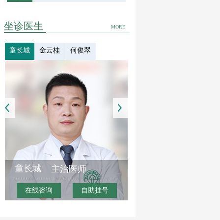
坐诊医生
MORE
童长城
金云桂
何俊翠
童长城
主治医师
在线咨询
自助挂号