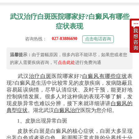
武汉治疗白斑医院哪家好?白癜风有哪些
症状表现
027-83886690
咨询热线：
点击电话咨询
温馨提示：
由于篇幅原因，很多内容不能详尽，如果您或者您
的家人需要疾病咨询，可
点击此处
进行免费沟通
武汉
治疗白斑
医院哪家好?
白癜风有哪些症状
表
现?白癜风是生活中比较常见的皮肤疾病，发病隐蔽且
容易延误病情，尽早认清症状、及时干预，能更好地
控制病情发展。很多人对这种病的表现不够了解，发
现皮肤异常也难以分辨，接下来就详细讲讲
白癜风的
典型症状
。湖北武汉
白癜风治疗
医院为您介绍。
1、皮肤出现异常白斑
皮肤长白斑是白癜风的核心症状，白斑大多呈现
出乳白色或者瓷白色，和周围正常皮肤的分界线十分