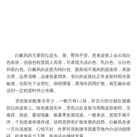
白癜风的主要部位是头、颈、臀和手背。患者皮肤上会出现白
色斑块，但脱色程度因人而异，可表现为淡白色、乳白色、云白色
和瓷白色。白癜风的皮损为纯白色、圆形或不规则的脱落斑，表面
光滑，边界清晰，边缘色素增多。变白的皮肤比正常皮肤对阳光更
敏感，在阳光下会变红。病程缓慢，逐渐向四周扩散，相互融合或
达到一定程度时停止传播。
变色斑的数量非常少，一般只有1-2块，而且大部分都在裸露
部位的皮肤上。除色素脱失外，变色点处皮肤与周围皮肤相同，无
瘙痒、脱皮、萎缩现象。春夏季发展迅速。一般来说，患部不痛不
痒，个别患者有瘙痒感，说明患部有扩散发展的趋势。白癜风患者
一旦出现感冒、心情不好、外界环境刺激等因素导致内分泌功能障
碍，机体免疫力下降，疾病还会继续发展。