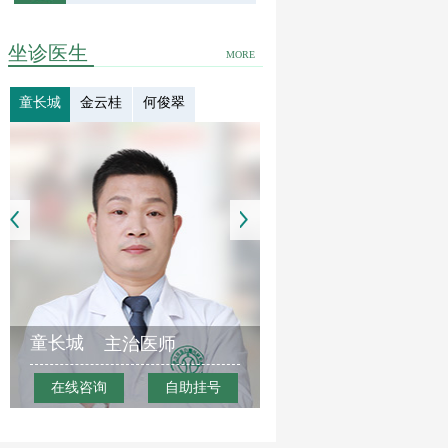
坐诊医生
MORE
童长城
金云桂
何俊翠
童长城
主治医师
在线咨询
自助挂号