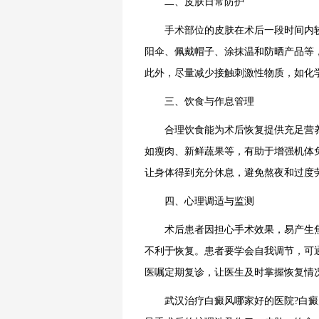
二、皮肤日常防护
手术部位的皮肤在术后一段时间内较
阳伞、佩戴帽子、涂抹温和防晒产品等
此外，尽量减少接触刺激性物质，如化
三、饮食与作息管理
合理饮食能为术后恢复提供充足营养
如瘦肉、新鲜蔬果等，有助于增强机体
让身体得到充分休息，避免熬夜和过度
四、心理调适与监测
术后患者因担心手术效果，易产生焦
不利于恢复。患者要学会自我调节，可
医嘱定期复诊，让医生及时掌握恢复情
武汉治疗白癜风哪家好的医院?白癜风