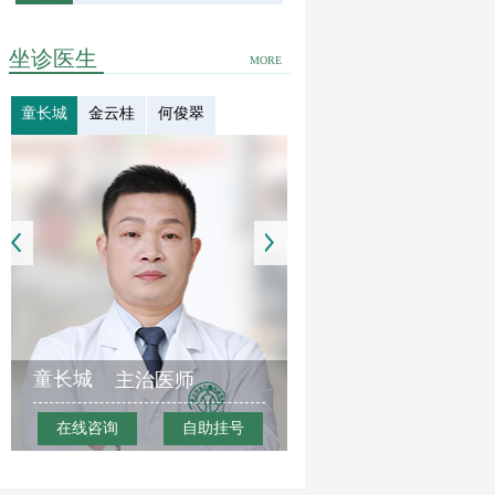
坐诊医生
MORE
童长城
金云桂
何俊翠
童长城
主治医师
在线咨询
自助挂号