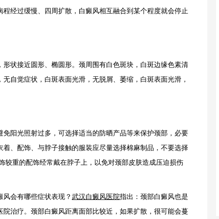
病程经过缓慢、四周扩散，白癜风相互融合到某个程度就会停止
形状接近圆形、椭圆形。颈周围有白色斑块，白斑边缘色素清
，无自觉症状，白斑表面光滑，无脱屑、萎缩，白斑表面光滑，
免阳光照射过多，可选择适当的防晒产品等来保护颈部，必要
衣着、配饰、与脖子接触的服装应尽量选择棉麻制品，不要选择
配饰较重的配饰经常戴在脖子上，以免对颈部皮肤造成压迫损伤
风会有哪些症状表现？
武汉白癜风医院
指出：颈部白癜风也是
医院治疗。颈部白癜风距离面部比较近，如果扩散，很可能会蔓