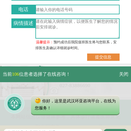
电话
病情描述
温馨提示：
预约成功后我院值班医生将与您联系，安
排医生及确认详细就诊时间。
武汉市硚口区解放大道479号
当前
106
位患者选择了在线咨询！
关闭
免费电话：
027-83886690
你好，这里是武汉环亚咨询平台，在线为
Copyright 2023 武汉环亚中医白癜风医院
您服务！
本网站信息仅做健康参考，具体诊疗请遵医师意见
鄂公网安备 42010402000616号