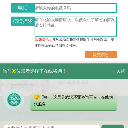
电话
病情描述
温馨提示：
预约成功后我院值班医生将与您联系，安
排医生及确认详细就诊时间。
武汉市硚口区解放大道479号
当前
99
位患者选择了在线咨询！
关闭
免费电话：
027-83886690
你好，这里是武汉环亚咨询平台，在线为
Copyright 2023 武汉环亚中医白癜风医院
您服务！
本网站信息仅做健康参考，具体诊疗请遵医师意见
鄂公网安备 42010402000616号