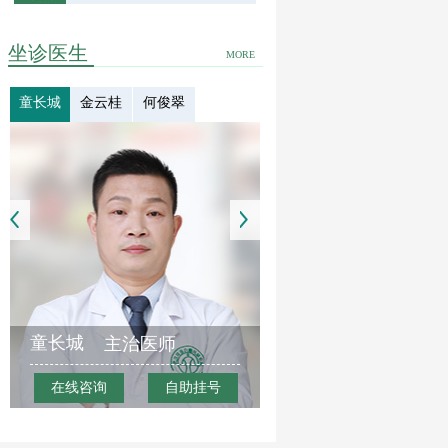
坐诊医生
MORE
童长城
金云桂
何俊翠
童长城
主治医师
在线咨询
自助挂号