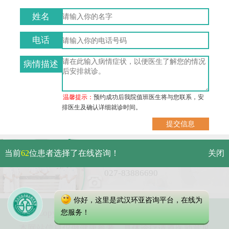
姓名
电话
病情描述
温馨提示：
预约成功后我院值班医生将与您联系，安
排医生及确认详细就诊时间。
武汉市硚口区解放大道479号
当前
62
位患者选择了在线咨询！
关闭
免费电话：
027-83886690
你好，这里是武汉环亚咨询平台，在线为
Copyright 2023 武汉环亚中医白癜风医院
您服务！
本网站信息仅做健康参考，具体诊疗请遵医师意见