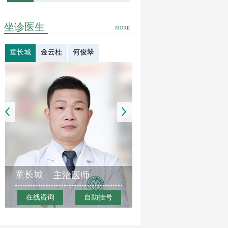
坐诊医生
MORE
童长城
金云桂
何俊翠
童长城
主治医师
在线咨询
自助挂号