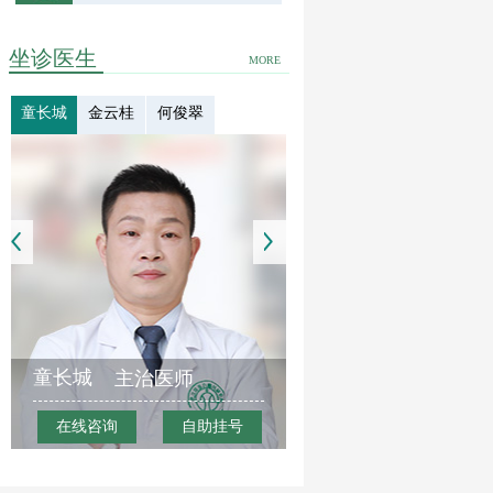
坐诊医生
MORE
童长城
金云桂
何俊翠
童长城
主治医师
在线咨询
自助挂号