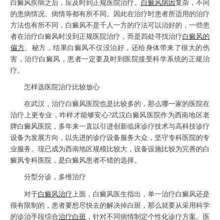
白癜风疾病之后，应及时到正规医院治疗。
白癜风病因
复杂，不同
的患病情况、病情等都有所不同。因此在治疗时患者所适用的治疗
方法也有所不同，白癜风不是千人一方的疗法可以治好的，一些患
者在治疗白癜风时没到正规医院治疗，而是四处寻找治疗
白癜风的
偏方
、秘方，结果白癜风不仅没治好，还给身体带来了很大的伤
害，治疗白癜风，患者一定要及时到医院接受科学系统的正规治
疗。
怎样选医院治疗比较放心
在武汉，治疗白癜风医院也是比较多的，那么哪一家的医院在
治疗上更专业，咋样才能够安心?武汉白癜风医院作为西南地区老
牌白癜风医院，多年来一直以引进创新临床诊疗技术与高科技诊疗
设备为发展方向，以先进的诊疗设备服务大众，坚守专科医院的专
业服务。现已成为西南地区规模比较大，设备设施比较为完善的白
癜风专科医院，是白癜风患者不错的选择。
分型分诊，多维治疗
对于
白癜风治疗
上面，白癜风医生指出，单一治疗白癜风还是
很有限制的，患者要想尽快去的解决掉白斑，那么就要从采用科学
的诊治手段综合
治疗白斑
，针对不同病情制定个性化诊疗方案。医