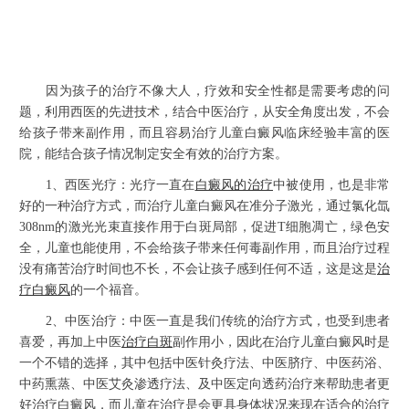
因为孩子的治疗不像大人，疗效和安全性都是需要考虑的问
题，利用西医的先进技术，结合中医治疗，从安全角度出发，不会
给孩子带来副作用，而且容易治疗儿童白癜风临床经验丰富的医
院，能结合孩子情况制定安全有效的治疗方案。
1、西医光疗：光疗一直在
白癜风的治疗
中被使用，也是非常
好的一种治疗方式，而治疗儿童白癜风在准分子激光，通过氯化氙
308nm的激光光束直接作用于白斑局部，促进T细胞凋亡，绿色安
全，儿童也能使用，不会给孩子带来任何毒副作用，而且治疗过程
没有痛苦治疗时间也不长，不会让孩子感到任何不适，这是这是
治
疗白癜风
的一个福音。
2、中医治疗：中医一直是我们传统的治疗方式，也受到患者
喜爱，再加上中医
治疗白斑
副作用小，因此在治疗儿童白癜风时是
一个不错的选择，其中包括中医针灸疗法、中医脐疗、中医药浴、
中药熏蒸、中医艾灸渗透疗法、及中医定向透药治疗来帮助患者更
好治疗白癜风，而儿童在治疗是会更具身体状况来现在适合的治疗