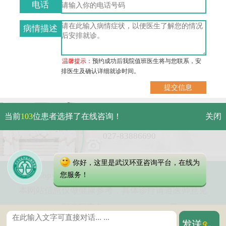
电话
病情描述
温馨提示：
预约成功后我院值班医生将与您联系，安
排医生及确认详细就诊时间。
武汉市硚口区解放大道479号
当前
103
位患者选择了在线咨询！
关闭
免费电话：
027-83886690
你好，这里是武汉环亚咨询平台，在线为
Copyright 2023 武汉环亚中医白癜风医院
您服务！
本网站信息仅做健康参考，具体诊疗请遵医师意见
鄂公网安备 42010402000616号
鄂ICP备16003424号-6