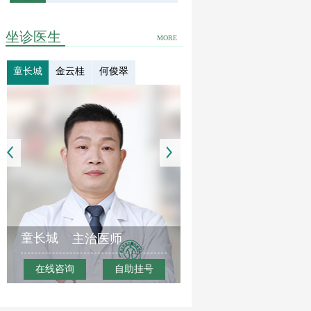
坐诊医生
MORE
童长城
金云桂
何俊翠
童长城
主治医师
在线咨询
自助挂号