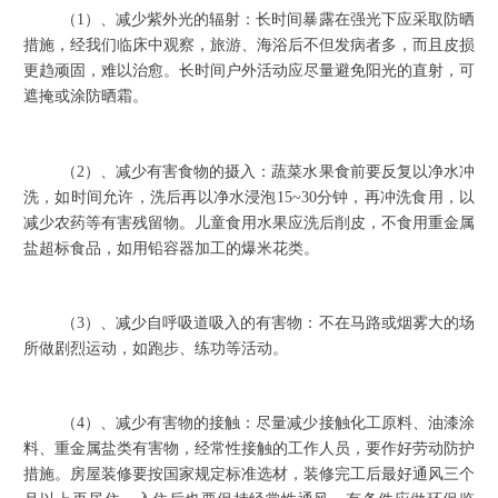
（1）、减少紫外光的辐射：长时间暴露在强光下应采取防晒
措施，经我们临床中观察，旅游、海浴后不但发病者多，而且皮损
更趋顽固，难以治愈。长时间户外活动应尽量避免阳光的直射，可
遮掩或涂防晒霜。
（2）、减少有害食物的摄入：蔬菜水果食前要反复以净水冲
洗，如时间允许，洗后再以净水浸泡15~30分钟，再冲洗食用，以
减少农药等有害残留物。儿童食用水果应洗后削皮，不食用重金属
盐超标食品，如用铅容器加工的爆米花类。
（3）、减少自呼吸道吸入的有害物：不在马路或烟雾大的场
所做剧烈运动，如跑步、练功等活动。
（4）、减少有害物的接触：尽量减少接触化工原料、油漆涂
料、重金属盐类有害物，经常性接触的工作人员，要作好劳动防护
措施。房屋装修要按国家规定标准选材，装修完工后最好通风三个