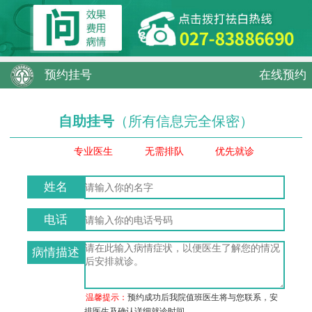
预约挂号
在线预约
自助挂号
（所有信息完全保密）
专业医生
无需排队
优先就诊
姓名
电话
病情描述
温馨提示：
预约成功后我院值班医生将与您联系，安
排医生及确认详细就诊时间。